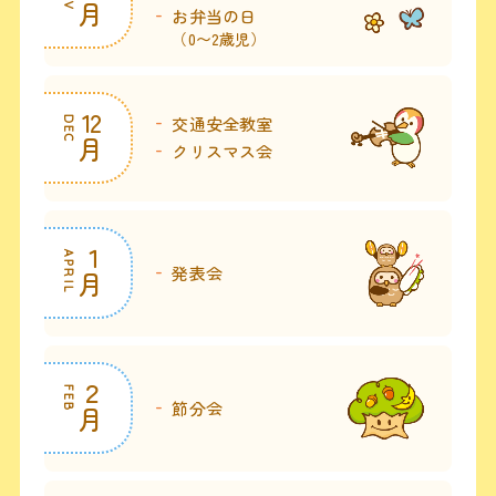
月
お弁当の日
（0〜2歳児）
12
交通安全教室
DEC
月
クリスマス会
１
APRIL
発表会
月
２
FEB
節分会
月