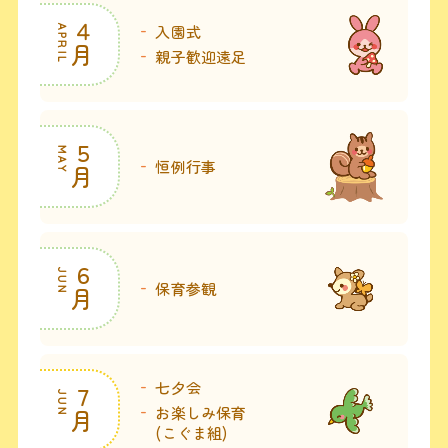
４
入園式
APRIL
月
親子歓迎遠足
５
MAY
恒例行事
月
６
JUN
保育参観
月
七夕会
７
JUN
お楽しみ保育
月
(こぐま組)