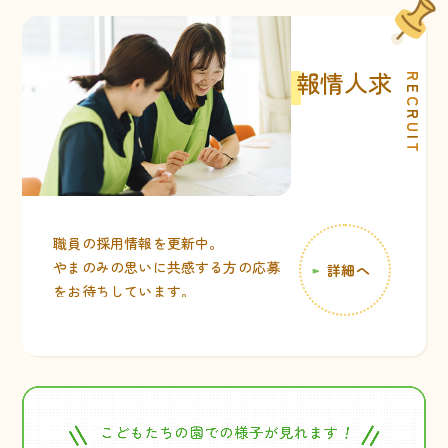
求人情報
R
E
C
R
U
I
T
職員の採用情報を更新中。
やまのみの思いに共感する方の応募
詳細へ
をお待ちしています。