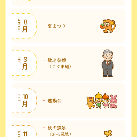
８
APRIL
夏まつり
月
９
SEP
敬老参観
月
（こぐま組）
10
OCT
運動会
月
秋の遠足
11
（3〜5歳児）
NOV