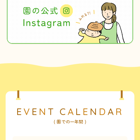
E
V
E
N
T
C
A
L
E
N
D
A
R
( 園での一年間 )