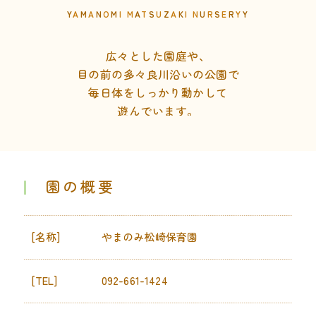
Y
A
M
A
N
O
M
I
M
A
T
S
U
Z
A
K
I
N
U
R
S
E
R
Y
Y
広々とした園庭や、
目の前の多々良川沿いの公園で
毎日体をしっかり動かして
遊んでいます。
園の概要
[名称]
やまのみ松崎保育園
[TEL]
092-661-1424